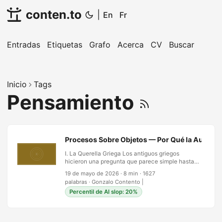
conten.to
|
En
Fr
Entradas
Etiquetas
Grafo
Acerca
CV
Buscar
Inicio
Tags
Pensamiento
Procesos Sobre Objetos — Por Qué la Automati
I. La Querella Griega Los antiguos griegos
hicieron una pregunta que parece simple hasta
que intentas responderla: ¿Qué es lo real? No qué
19 de mayo de 2026
·
8 min
·
1627
existe, sino qué cuenta como ser—qué tiene
palabras
·
Gonzalo Contento
|
sustancia, qué merece nuestra atención.
Percentil de AI slop: 20%
Sócrates, deambulando por el ágora de Atenas,
dijo que era el proceso. No el objeto—la estatua,
la ley, la definición grabada en cera. Lo que
importaba era el método: ¿cómo pensamos?