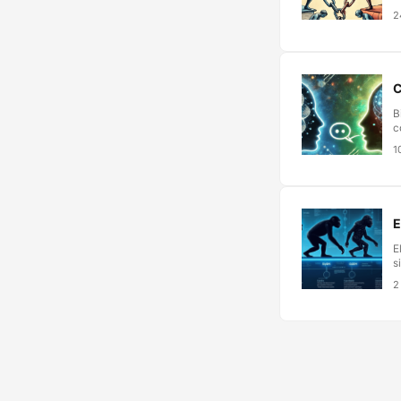
t
2
d
a
l
C
B
c
—
1
e
a
d
v
d
E
E
s
1
2
n
i
l