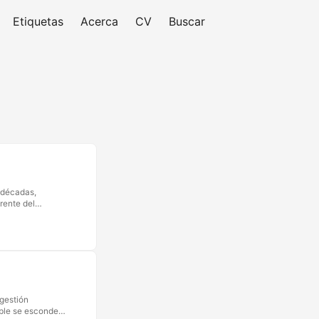
Etiquetas
Acerca
CV
Buscar
 décadas,
rente del
al personaje
70 con el autor
e del pensamiento
 gestión
able se esconde