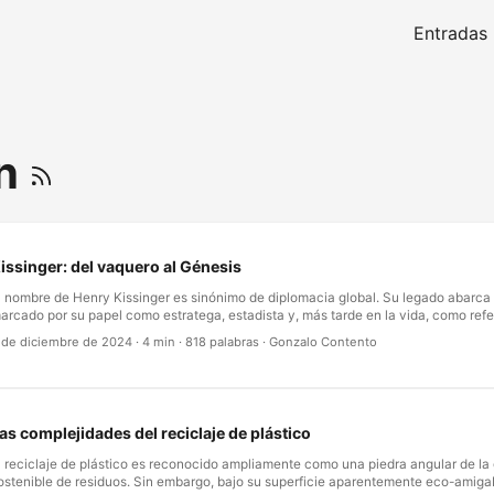
Entradas
ón
issinger: del vaquero al Génesis
l nombre de Henry Kissinger es sinónimo de diplomacia global. Su legado abarca
arcado por su papel como estratega, estadista y, más tarde en la vida, como refe
ensamiento sobre los desafíos que moldean el futuro de la humanidad. Comparar 
 de diciembre de 2024
·
4 min
·
818 palabras
·
Gonzalo Contento
esafiante y consciente de su imagen entrevistado por Oriana Fallaci en los años 
eflexivo de The Age of AI: And Our Human Future revela una evolución fascinant
 una que subraya por qué las ideas de Kissinger siguen siendo vitales. …
as complejidades del reciclaje de plástico
l reciclaje de plástico es reconocido ampliamente como una piedra angular de la
ostenible de residuos. Sin embargo, bajo su superficie aparentemente eco-amig