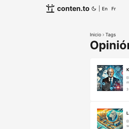
conten.to
|
En
Fr
Inicio
Tags
Opini
K
E
m
p
3
d
r
—
L
E
s