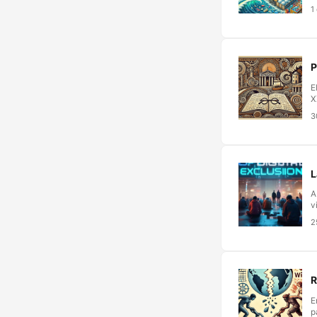
u
1
a
¿
g
c
p
P
r
p
E
X
h
3
l
p
L
A
v
t
2
c
m
R
E
p