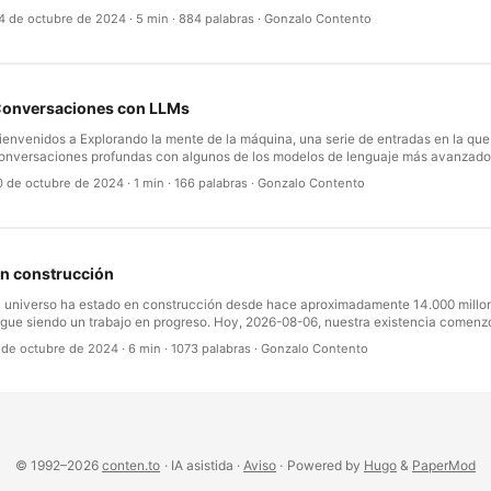
ecnológicos y a las redes de comunicación extendidas, muchas personas siguen 
4 de octubre de 2024
·
5 min
·
884 palabras
·
Gonzalo Contento
e formas modernas de desigualdad. Exploremos tres barreras principales: el alfabe
cceso a internet y la alfabetización digital — cada una representa un nivel distin
os límites que impone a millones de personas en todo el mundo. …
onversaciones con LLMs
ienvenidos a Explorando la mente de la máquina, una serie de entradas en la que
onversaciones profundas con algunos de los modelos de lenguaje más avanzado
 ChatGPT, Claude, Gemini y Grok. En estos diálogos no solo pongo a prueba sus
0 de octubre de 2024
·
1 min
·
166 palabras
·
Gonzalo Contento
mpujo los límites de lo que significa discutir ideas filosóficas complejas con una i
rtificial. Desde las paradojas de la filosofía griega antigua hasta el existencialismo
esde los dilemas morales de la ética moderna hasta los matices de la sabiduría ori
a a sondear la comprensión, el razonamiento y la adaptación contextual de los m
e marcos filosóficos diversos. …
n construcción
l universo ha estado en construcción desde hace aproximadamente 14.000 millo
igue siendo un trabajo en progreso. Hoy, 2026-08-06, nuestra existencia comen
4.000 millones de años — más o menos. Cuando hacemos zoom out hacia el gran 
 de octubre de 2024
·
6 min
·
1073 palabras
·
Gonzalo Contento
uestro planeta, la humanidad y nuestros logros son apenas momentos fugaces. L
mporta, y entender la vastedad del tiempo puede humillarnos, inspirarnos y recor
ugar en el cosmos. …
© 1992–2026
conten.to
· IA asistida ·
Aviso
·
Powered by
Hugo
&
PaperMod