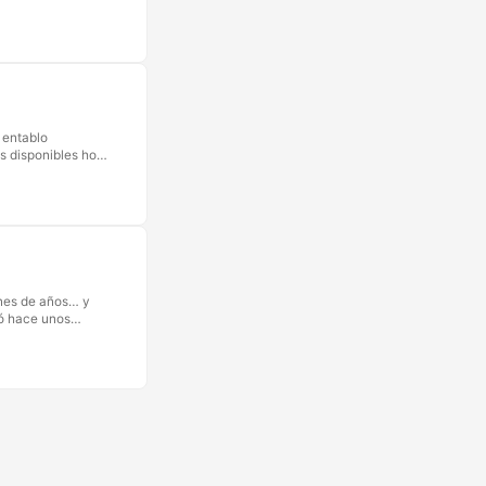
excluidas a causa
tismo, la falta de
to de exclusión y
 entablo
s disponibles hoy
 capacidades;
nteligencia
 del siglo XX, y
ental, esta serie
odelos a través
nes de años… y
zó hace unos
tapiz del tiempo,
a perspectiva
darnos nuestro