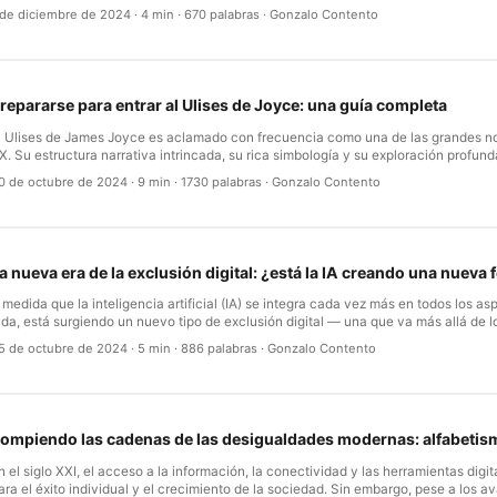
na red de retos económicos y logísticos que ponen en duda su efectividad global
 de diciembre de 2024
·
4 min
·
670 palabras
·
Gonzalo Contento
lrededor del 9-10% del plástico se recicla realmente a nivel mundial, la pregunta fl
vale la pena reciclar plástico? La realidad de las tasas de reciclaje de plástico 
enera una cantidad asombrosa de residuos plásticos, pero solo una fracción se r
orrectamente. El problema nace de ineficiencias en la recolección, la clasificació
rocesamiento, agravadas por la falta de una infraestructura global consistente.
repararse para entrar al Ulises de Joyce: una guía completa
egiones, la capacidad de gestionar el reciclaje de forma efectiva es muy limitada,
lástico termina en vertederos, incineración o, peor, en océanos y ríos. …
l Ulises de James Joyce es aclamado con frecuencia como una de las grandes no
X. Su estructura narrativa intrincada, su rica simbología y su exploración profund
umana la convierten en una lectura tan gratificante como exigente. Si se embarc
0 de octubre de 2024
·
9 min
·
1730 palabras
·
Gonzalo Contento
iterario, una buena preparación puede potenciar su comprensión y disfrute de la o
lan paso a paso para prepararse, con el objetivo de que la experiencia sea plena
a nueva era de la exclusión digital: ¿está la IA creando una nuev
 medida que la inteligencia artificial (IA) se integra cada vez más en todos los a
ida, está surgiendo un nuevo tipo de exclusión digital — una que va más allá de 
radicionales de alfabetismo y falta de acceso a internet. Esta exclusión nace de la
5 de octubre de 2024
·
5 min
·
886 palabras
·
Gonzalo Contento
omprensión y de la incapacidad de interactuar con las tecnologías de IA, creand
oderna de analfabetismo: el analfabetismo en IA. …
ompiendo las cadenas de las desigualdades modernas: alfabetismo,
n el siglo XXI, el acceso a la información, la conectividad y las herramientas digit
ara el éxito individual y el crecimiento de la sociedad. Sin embargo, pese a los a