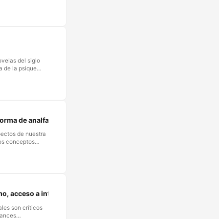
. Dado que solo
ota en el aire:
Globalmente se
ecicla
n y el
 Para muchas
 y buena parte del
velas del siglo
a de la psique
a en este viaje
bra. Aquí va un
 y placentera. …
a forma de analfabetismo?
spectos de nuestra
los conceptos
 falta de
o una forma
 acceso a internet y alfabetización digital
ales son críticos
vances