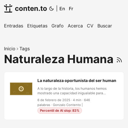
conten.to
|
En
Fr
Entradas
Etiquetas
Grafo
Acerca
CV
Buscar
Inicio
Tags
Naturaleza Humana
La naturaleza oportunista del ser humano: el a
A lo largo de la historia, los humanos hemos
mostrado una capacidad inigualable para
adaptarnos, explotar y manipular nuestro entorno.
6 de febrero de 2025
·
4 min
·
646
A diferencia de otros animales atados al instinto,
palabras
·
Gonzalo Contento
|
aprovechamos la inteligencia, la creatividad y la
Percentil de AI slop: 83%
crueldad para asegurar nuestra supervivencia y
nuestro dominio. Este oportunismo ha conducido
a avances increíbles, pero también a destrucción
inmensa. La ventaja evolutiva del oportunismo El