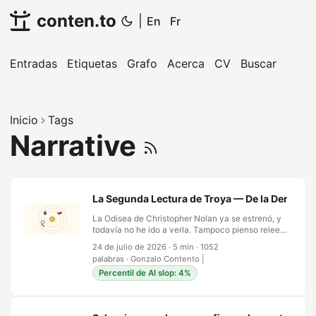
conten.to
|
En
Fr
Entradas
Etiquetas
Grafo
Acerca
CV
Buscar
Inicio
Tags
Narrative
La Segunda Lectura de Troya — De la Denotaci
La Odisea de Christopher Nolan ya se estrenó, y
todavía no he ido a verla. Tampoco pienso releer
antes La Ilíada ni La Odisea, y mucho menos
24 de julio de 2026
·
5 min
·
1052
releeré el Ulises de Joyce — esa reescritura de
palabras
·
Gonzalo Contento
|
cien años del mismo regreso a casa — solo
Percentil de AI slop: 4%
porque un director haya gastado un cuarto de
billón de dólares y dos años de rodaje en 70mm
IMAX para que el mar color de vino saliera
exacto. Haré lo que hace la mayoría de los