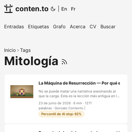
conten.to
|
En
Fr
Entradas
Etiquetas
Grafo
Acerca
CV
Buscar
Inicio
Tags
Mitología
La Máquina de Resurrección — Por qué el públ
No se puede matar una narrativa asesinando al
que la carga. Esta es la lección más antigua en la
historia del poder, y sigue sin aprenderse. El
23 de junio de 2026
·
6 min
·
1271
bufón habla una verdad que el trono no puede
palabras
·
Gonzalo Contento
|
tolerar. El poder lo silencia. Pero en el momento
Percentil de AI slop: 62%
en que sucede el silenciamiento—el arresto, el
exilio, la ejecución—algo cambia. El bufón ya no
es una persona viva a la que se puede
contradecir o avergonzar. Se convierte en un