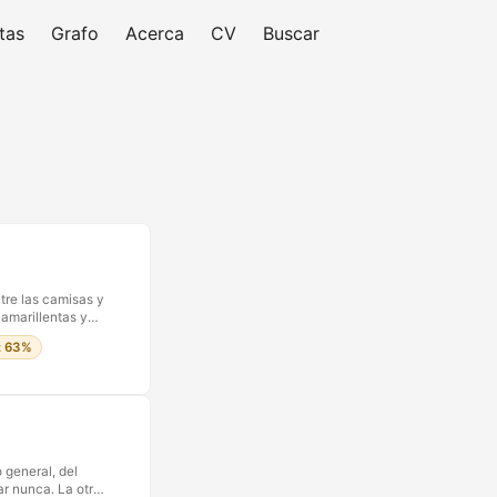
tas
Grafo
Acerca
CV
Buscar
tre las camisas y
amarillentas y
ecretas. La
p: 63%
al Bruguera desde
osofía: para el
 general, del
ar nunca. La otra