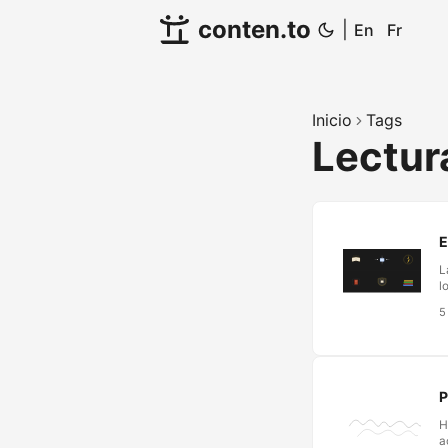
conten.to
|
En
Fr
Inicio
Tags
Lectu
E
L
l
p
5
e
B
h
P
H
a