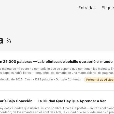
Entradas
Etique
ra
n 25.000 palabras — La biblioteca de bolsillo que abrió el mundo
a maleta de mi padre no contenía lo que se supone que contienen las maletas. En
os papeles había libros — pequeños, del tamaño de una mano abierta, de páginas 
ortadas que prometían, cada una, un mundo entero: el budismo. Las sociedades s
 de julio de 2026
·
7 min
·
1393 palabras
·
Gonzalo Contento
|
Percentil de AI slo
nergía nuclear. La colección se llamaba En 25.000 palabras, la publicaba Editori
arcelona a comienzos de los setenta, y su subtítulo no era un eslogan sino una fil
ombre que tiene prisa. …
arís Bajo Coacción — La Ciudad Que Hay Que Aprender a Ver
ay dos ciudades que usan el mismo nombre. Una es la postal — la París del plano
cordeón, de los amantes en el Pont des Arts, la ciudad que se puede amar sin pis