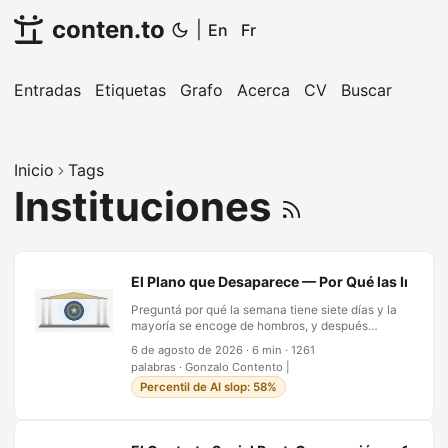
conten.to
|
En
Fr
Entradas
Etiquetas
Grafo
Acerca
CV
Buscar
Inicio
Tags
Instituciones
El Plano que Desaparece — Por Qué las Instit
Preguntá por qué la semana tiene siete días y la
mayoría se encoge de hombros, y después
inventa una justificación a posteriori — algo
6 de agosto de 2026
·
6 min
·
1261
lunar, algo bíblico. La respuesta honesta es que
palabras
·
Gonzalo Contento
|
nadie vivo lo decidió, y tampoco nadie que
Percentil de AI slop: 58%
alguien recuerde, que es exactamente la
condición bajo la cual una decisión deja de
sentirse como decisión. El calendario, el alfabeto,
la semana de siete días, el estado-nación, las