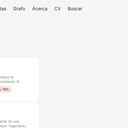
tas
Grafo
Acerca
CV
Buscar
ensayo lo
ocimiento. El
ercambiable. Es
p: 78%
erdió Sus
nfermera
tercambiables.
lidades legales.
mente. En una
rase “ingeniería