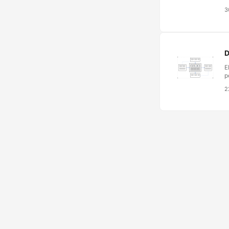
d
3
s
r
m
t
c
D
E
p
d
2
L
s