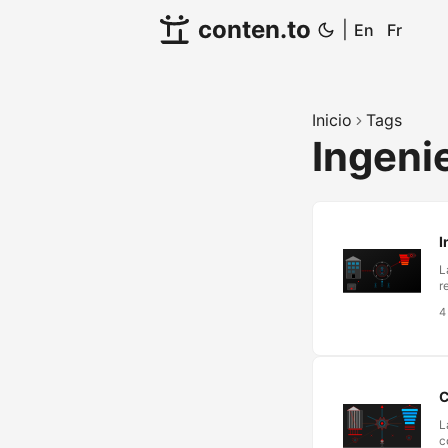
conten.to
|
En
Fr
Inicio
Tags
Ingeni
I
L
r
p
4
q
N
E
T
E
C
L
c