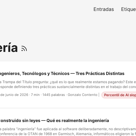
Entradas
Etique
ería
ngenieros, Tecnólogos y Técnicos — Tres Prácticas Distintas
a Trampa del Título pregunta: ¿qué es lo que realmente estamos pagando? Este 
esponde definiendo tres prácticas sustancialmente distintas en el trabajo del con
roblema no es que la gente use “ingeniero,” “tecnólogo” y “técnico” de forma int
 de junio de 2026
·
7 min
·
1445 palabras
·
Gonzalo Contento
|
Percentil de AI slo
ue hemos hecho imposible llamar a alguien de otra manera. I. La Profesión Que P
ombres En medicina, la distinción es clara y la ley la impone. Un médico y una E
specialista son ambos valiosos. Ambos son profesionales capacitados. No son in
ienen diferente formación, diferentes alcances de práctica, diferentes responsabi
l sistema está diseñado para que no puedas confundirlos. …
onstruido sin leyes — Qué es realmente la ingeniería
a palabra “ingeniería” fue aplicada al software deliberadamente, no descriptiva
onferencia de la OTAN de 1968 en Garmisch, Alemania, informáticos eligieron la f