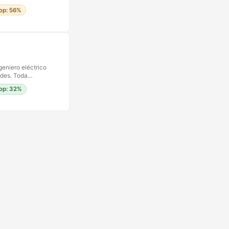
ina se impusiera a
lop: 56%
era un
verse. Y el
sación de que el
 difíciles de
namente diferente.
ngeniero eléctrico
edes. Toda
co guía el diseño.
lop: 32%
empo