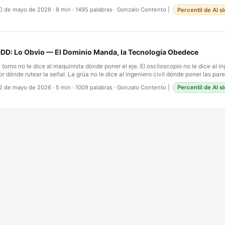
e software” como una provocación—una exigencia aspiracional de que la discipl
0 de mayo de 2026
·
8 min
·
1495 palabras
·
Gonzalo Contento
|
Percentil de AI s
í misma el rigor que la física impone en el trabajo civil y mecánico. La palabra no 
econocimiento; era un desafío. Cincuenta años después, el desafío sigue sin resol
alestar que sienten los ingenieros entrenados cuando entran al software—la sen
erreno es de algún modo menos sólido, las reglas más negociables, los riesgos más
alibrar—no es una falta de imaginación. Es la percepción correcta de algo genui
DD: Lo Obvio — El Dominio Manda, la Tecnología Obedece
…
l torno no le dice al maquinista dónde poner el eje. El osciloscopio no le dice al i
or dónde rutear la señal. La grúa no le dice al ingeniero civil dónde poner las par
isciplina de ingeniería madura lo entendió pronto y no miró atrás: el problema físi
2 de mayo de 2026
·
5 min
·
1009 palabras
·
Gonzalo Contento
|
Percentil de AI s
as herramientas son medios, no fines. El software fue la excepción — y por un ti
orprendentemente largo. …