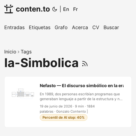
conten.to
|
En
Fr
Entradas
Etiquetas
Grafo
Acerca
CV
Buscar
Inicio
Tags
Ia-Simbolica
Nefasto — El discurso simbólico en la era del 
En 1989, dos personas escribían programas que
generaban lenguaje a partir de la estructura y no
del significado. Una era Tim Berners-Lee, que
19 de junio de 2026
·
9 min
·
1884
ese año hizo circular un memorando titulado
palabras
·
Gonzalo Contento
|
Information Management: A Proposal — el
Percentil de AI slop: 40%
documento que se convertiría en la World Wide
Web. La otra era un profesor en un pasillo de
Medellín, que escribió cien líneas de Turbo Prolog
para burlarse de sus colegas. Del segundo sí