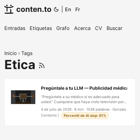
conten.to
|
En
Fr
Entradas
Etiquetas
Grafo
Acerca
CV
Buscar
Inicio
Tags
Etica
Pregúntale a tu LLM — Publicidad médica, cons
“Pregúntele a su médico si es adecuado para
usted.” Cualquiera que haya visto televisión por
cable estadounidense conoce la fórmula de
4 de julio de 2026
·
8 min
·
1536 palabras
·
Gonzalo
memoria. Suena a prudencia, pero léela despacio
Contento
|
Percentil de AI slop: 61%
y es un guion: aquí hay una sensación que quizás
no habías notado, aquí hay un producto que la
atiende, y aquí hay un profesional cuyo papel en
la transacción es ratificar o vetar una decisión
que ya tomaste a medias. El anuncio no vende un