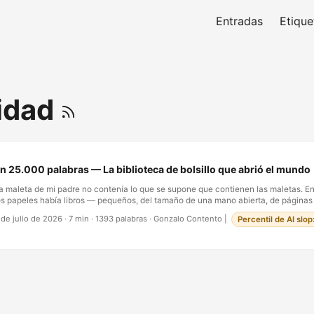
Entradas
Etique
idad
n 25.000 palabras — La biblioteca de bolsillo que abrió el mundo
a maleta de mi padre no contenía lo que se supone que contienen las maletas. En
os papeles había libros — pequeños, del tamaño de una mano abierta, de páginas 
ortadas que prometían, cada una, un mundo entero: el budismo. Las sociedades s
 de julio de 2026
·
7 min
·
1393 palabras
·
Gonzalo Contento
|
Percentil de AI slo
nergía nuclear. La colección se llamaba En 25.000 palabras, la publicaba Editori
arcelona a comienzos de los setenta, y su subtítulo no era un eslogan sino una fil
ombre que tiene prisa. …