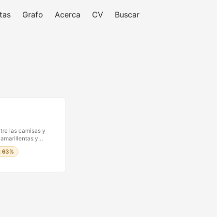
tas
Grafo
Acerca
CV
Buscar
tre las camisas y
amarillentas y
ecretas. La
p: 63%
al Bruguera desde
osofía: para el