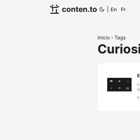
conten.to
|
En
Fr
Inicio
Tags
Curios
E
L
l
p
5
e
B
h