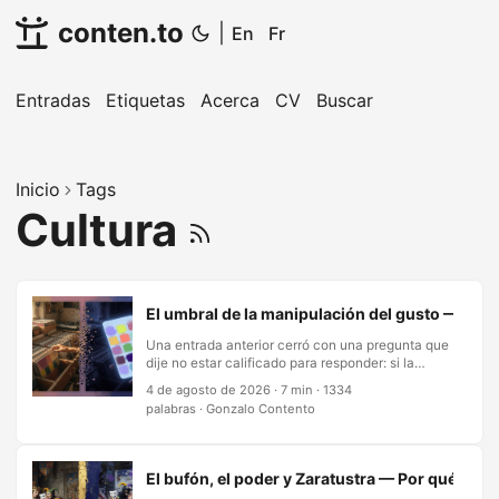
conten.to
|
En
Fr
Entradas
Etiquetas
Acerca
CV
Buscar
Inicio
Tags
Cultura
El umbral de la manipulación del gusto — Tre
Una entrada anterior cerró con una pregunta que
dije no estar calificado para responder: si la
música es una llave y el oyente una cerradura
4 de agosto de 2026
·
7 min
·
1334
que cambia, ¿puede una máquina aprender la
palabras
·
Gonzalo Contento
forma de esa cerradura lo bastante bien como
para cortar una llave a la medida — un suministro
interminable de lo que encaja, adictivo
precisamente porque encaja? Dije que
El bufón, el poder y Zaratustra — Por qué tod
sospechaba que sí. Eso no es una respuesta, es