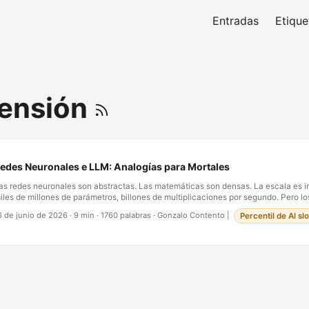
Entradas
Etique
ensión
edes Neuronales e LLM: Analogías para Mortales
as redes neuronales son abstractas. Las matemáticas son densas. La escala es 
iles de millones de parámetros, billones de multiplicaciones por segundo. Pero lo
on abstractos. Están construidos sobre patrones profundos que aparecen en toda
6 de junio de 2026
·
9 min
·
1760 palabras
·
Gonzalo Contento
|
Percentil de AI sl
rquestas, en conversaciones, en bandadas de pájaros, en bosques, en la forma 
e jazz improvisa. El objetivo no es hacerte un ingeniero de aprendizaje automático
acer la cosa pensable — ver que cuando hablas con un LLM, no estás comunicá
nteligencia extranjera. Estás interactuando con algo que funciona sobre principio
omprendes. …