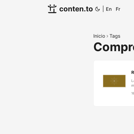
conten.to
|
En
Fr
Inicio
Tags
Compr
R
L
m
s
1
o
d
h
i
c