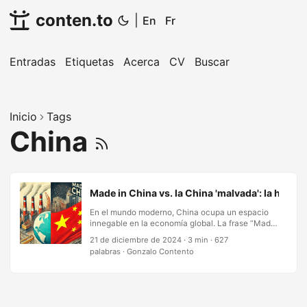
conten.to
|
En
Fr
Entradas
Etiquetas
Acerca
CV
Buscar
Inicio
Tags
China
Made in China vs. la China 'malvada': la hipocr
En el mundo moderno, China ocupa un espacio
innegable en la economía global. La frase “Made
in China” está estampada en todo, desde
21 de diciembre de 2024
·
3 min
·
627
smartphones hasta zapatillas, como símbolo del
palabras
·
Gonzalo Contento
poderío manufacturero del país. Al mismo tiempo,
“China” evoca con frecuencia críticas duras, con
términos como “régimen comunista” y “Estado
autoritario” en los titulares. Esta yuxtaposición
expone una hipocresía evidente: el mundo