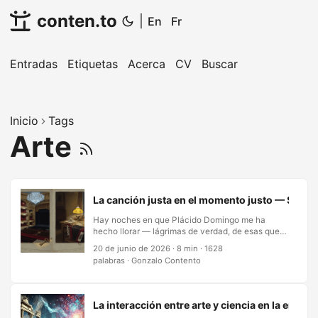
conten.to
|
En
Fr
Entradas
Etiquetas
Acerca
CV
Buscar
Inicio
Tags
Arte
La canción justa en el momento justo — Sobre l
Hay noches en que Plácido Domingo me ha
hecho llorar — lágrimas de verdad, de esas que
llegan sin invitación en la frase exacta donde la
20 de junio de 2026
·
8 min
·
1628
voz se abre y el cuarto entero se inclina. Y hay
palabras
·
Gonzalo Contento
otras noches, más de las que puedo contar, en
que Domingo no podía hacer nada por mí, y lo
que me cruzó al otro lado del camino fue un
vallenato de Diomedes Díaz, o Pedro Infante
La interacción entre arte y ciencia en la era digi
cantando un bolero como si la canción fuera un