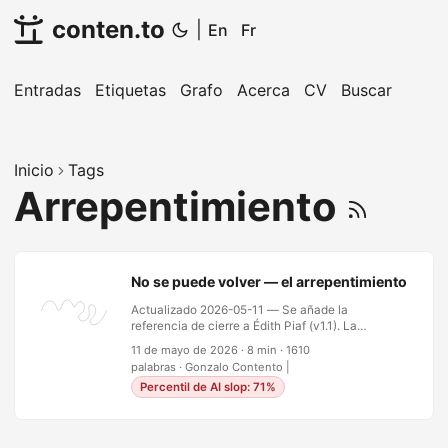
conten.to
|
En
Fr
Entradas
Etiquetas
Grafo
Acerca
CV
Buscar
Inicio
Tags
Arrepentimiento
No se puede volver — el arrepentimiento, la r
Actualizado 2026-05-11 — Se añade la
referencia de cierre a Édith Piaf (v1.1). La
fantasía, en su forma más seductora: despiertas
11 de mayo de 2026
·
8 min
·
1610
en el cuerpo de tus veintidós años con todo lo
palabras
·
Gonzalo Contento
|
que sabes ahora. Cada error, cada silencio que
Percentil de AI slop: 71%
debió ser palabras, cada puerta que cruzaste y
cada puerta que no — todo disponible como
retrospectiva. ¿Qué cambiarías? Hice este
ejercicio con mi propia vida. En serio, no