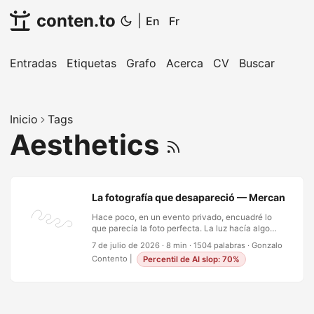
conten.to
|
En
Fr
Entradas
Etiquetas
Grafo
Acerca
CV
Buscar
Inicio
Tags
Aesthetics
La fotografía que desapareció — Mercancía, ate
Hace poco, en un evento privado, encuadré lo
que parecía la foto perfecta. La luz hacía algo
raro, la composición se había armado sola y el
7 de julio de 2026
·
8 min
·
1504 palabras
·
Gonzalo
momento estaba a punto de culminar. Entonces,
Contento
|
Percentil de AI slop: 70%
en ese mismo instante, una docena de celulares
se alzó frente a mí. No por malicia—por reflejo.
Un muro de rectángulos luminosos, cada uno
capturando la misma escena desde casi el mismo
ángulo, cada uno produciendo una imagen