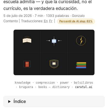
escuela admitía — y que la curiosidad, no el
currículo, es la verdadera educación.
5 de julio de 2026
·
7 min
·
1393 palabras
·
Gonzalo
Contento
|
Traducciones:
En
Fr
|
Percentil de AI slop: 63%
knowledge · compression · power · bolsilibros
· bruguera · books —
dictionary
·
caratul.ai
Índice