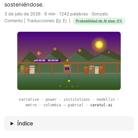
sosteniéndose.
3 de julio de 2026
·
6 min
·
1242 palabras
·
Gonzalo
Contento
|
Traducciones:
En
Fr
|
Probabilidad de AI slop: 0%
narrative · power · institutions · medellin ·
metro · colombia —
gabriel
·
caratul.ai
Índice