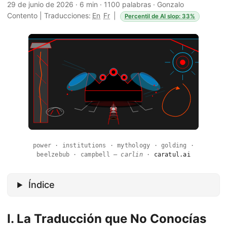
29 de junio de 2026
·
6 min
·
1100 palabras
·
Gonzalo
Contento
|
Traducciones:
En
Fr
|
Percentil de AI slop: 33%
power · institutions · mythology · golding ·
beelzebub · campbell —
carlin
·
caratul.ai
Índice
I. La Traducción que No Conocías