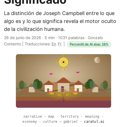
La distinción de Joseph Campbell entre lo que
algo es y lo que significa revela el motor oculto
de la civilización humana.
26 de junio de 2026
·
5 min
·
1031 palabras
·
Gonzalo
Contento
|
Traducciones:
En
Fr
|
Percentil de AI slop: 26%
narrative · map · territory · meaning ·
economy · culture —
gabriel
·
caratul.ai