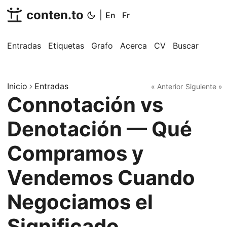
conten.to
|
En
Fr
Entradas
Etiquetas
Grafo
Acerca
CV
Buscar
Inicio
Entradas
« Anterior
Siguiente »
Connotación vs
Denotación — Qué
Compramos y
Vendemos Cuando
Negociamos el
Significado