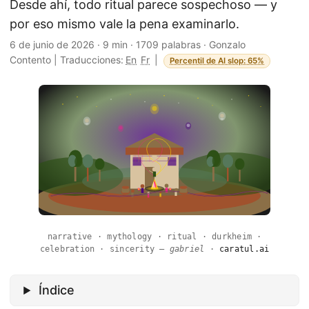
Desde ahí, todo ritual parece sospechoso — y
por eso mismo vale la pena examinarlo.
6 de junio de 2026
·
9 min
·
1709 palabras
·
Gonzalo
Contento
|
Traducciones:
En
Fr
|
Percentil de AI slop: 65%
narrative · mythology · ritual · durkheim ·
celebration · sincerity —
gabriel
·
caratul.ai
Índice