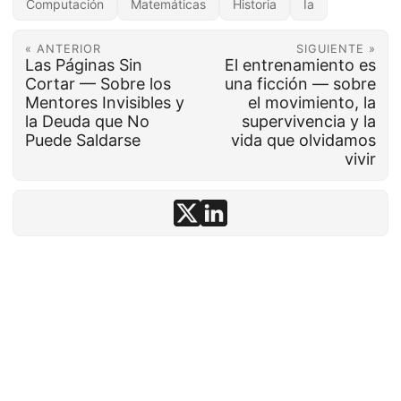
Computación
Matemáticas
Historia
Ia
« ANTERIOR
SIGUIENTE »
Las Páginas Sin
El entrenamiento es
Cortar — Sobre los
una ficción — sobre
Mentores Invisibles y
el movimiento, la
la Deuda que No
supervivencia y la
Puede Saldarse
vida que olvidamos
vivir
© 1992–2026
conten.to
· IA asistida ·
Aviso
·
Powered by
Hugo
&
PaperMod