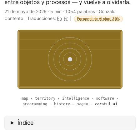
entre objetos y procesos — y vuelve a olvidarla.
21 de mayo de 2026
·
5 min
·
1054 palabras
·
Gonzalo
Contento
|
Traducciones:
En
Fr
|
Percentil de AI slop: 39%
map · territory · intelligence · software ·
programming · history —
sagan
·
caratul.ai
Índice