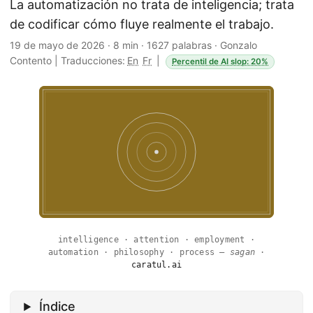
La automatización no trata de inteligencia; trata
de codificar cómo fluye realmente el trabajo.
19 de mayo de 2026
·
8 min
·
1627 palabras
·
Gonzalo
Contento
|
Traducciones:
En
Fr
|
Percentil de AI slop: 20%
intelligence · attention · employment ·
automation · philosophy · process —
sagan
·
caratul.ai
Índice