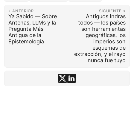
« ANTERIOR
SIGUIENTE »
Ya Sabido — Sobre
Antiguos Indras
Antenas, LLMs y la
todos — los países
Pregunta Más
son herramientas
Antigua de la
geográficas, los
Epistemología
imperios son
esquemas de
extracción, y el rayo
nunca fue tuyo
© 1992–2026
conten.to
· IA asistida ·
Aviso
·