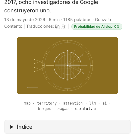
2017, ocho investigadores de Google
construyeron uno.
13 de mayo de 2026
·
6 min
·
1185 palabras
·
Gonzalo
Contento
|
Traducciones:
En
Fr
|
Probabilidad de AI slop: 0%
map · territory · attention · llm · ai ·
borges —
sagan
·
caratul.ai
Índice