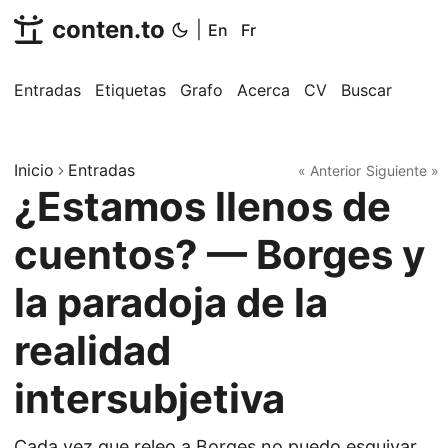
conten.to
|
En
Fr
Entradas
Etiquetas
Grafo
Acerca
CV
Buscar
Inicio
Entradas
« Anterior
Siguiente »
¿Estamos llenos de
cuentos? — Borges y
la paradoja de la
realidad
intersubjetiva
Cada vez que releo a Borges no puedo esquivar