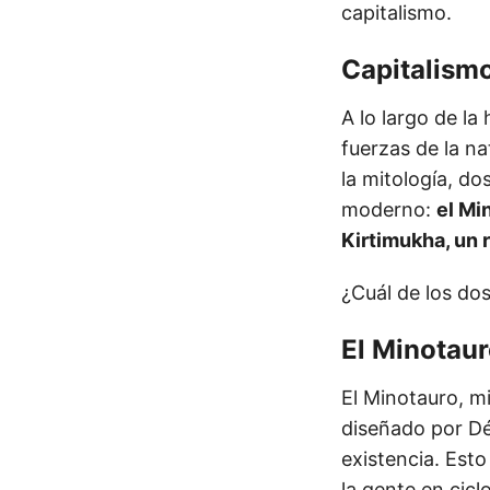
capitalismo.
Capitalismo
A lo largo de l
fuerzas de la n
la mitología, d
moderno:
el Mi
Kirtimukha, un 
¿Cuál de los do
El Minotaur
El Minotauro, m
diseñado por Dé
existencia. Est
la gente en cic