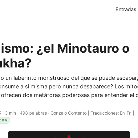
Entradas
lismo: ¿el Minotauro o
ukha?
smo un laberinto monstruoso del que se puede escapar
onsume a sí misma pero nunca desaparece? Los mito
 ofrecen dos metáforas poderosas para entender el c
5
·
3 min
·
498 palabras
·
Gonzalo Contento
|
Traducciones:
En
Fr
|
p: 0%