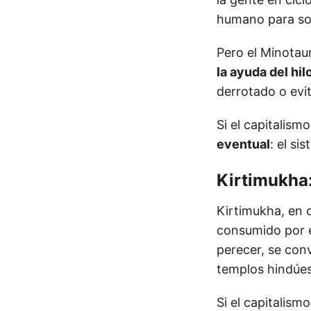
humano para so
Pero el Minotau
la ayuda del hil
derrotado o evi
Si el capitalism
eventual
: el s
Kirtimukha:
Kirtimukha, en c
consumido por e
perecer, se con
templos hindúes
Si el capitalis