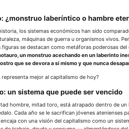
: ¿monstruo laberíntico o hambre ete
a historia, los sistemas económicos han sido compara
aturaleza, máquinas de guerra u organismos vivos. Pe
os figuras se destacan como metáforas poderosas del 
notauro, un monstruo acechando en un laberinto ine
rostro que se devora a sí mismo y que nunca desap
s representa mejor al capitalismo de hoy?
o: un sistema que puede ser vencido
itad hombre, mitad toro, está atrapado dentro de un 
dalo. Cada año se le sacrifican jóvenes atenienses p
o encaja con una visión del capitalismo como un siste
los de trabajo, deuda y consumo — alimentándose del