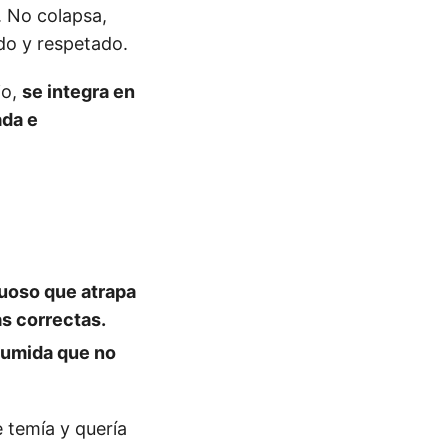
. No colapsa,
do y respetado.
io,
se integra en
ada e
ruoso que atrapa
as correctas.
sumida que no
 temía y quería