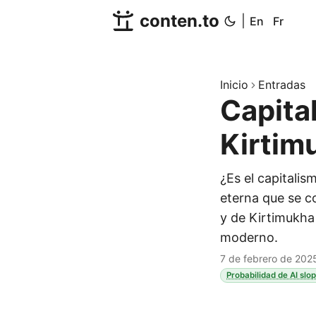
conten.to
|
En
Fr
Inicio
Entradas
Capita
Kirtim
¿Es el capitali
eterna que se c
y de Kirtimukha
moderno.
7 de febrero de 202
Probabilidad de AI slo