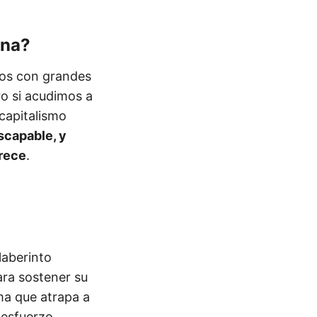
rna?
dos con grandes
ro si acudimos a
capitalismo
scapable, y
arece
.
laberinto
ara sostener su
ma que atrapa a
 esfuerzo