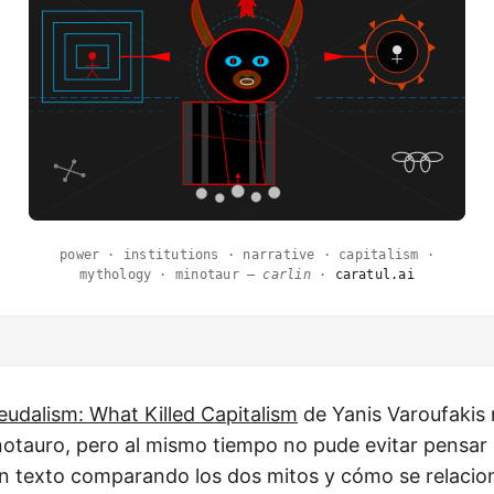
power · institutions · narrative · capitalism ·
mythology · minotaur —
carlin
·
caratul.ai
udalism: What Killed Capitalism
de Yanis Varoufakis
notauro, pero al mismo tiempo no pude evitar pensar
 un texto comparando los dos mitos y cómo se relacio