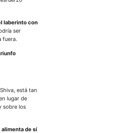
l laberinto con
odría ser
 fuera.
triunfo
Shiva, está tan
en lugar de
y sobre los
 alimenta de sí