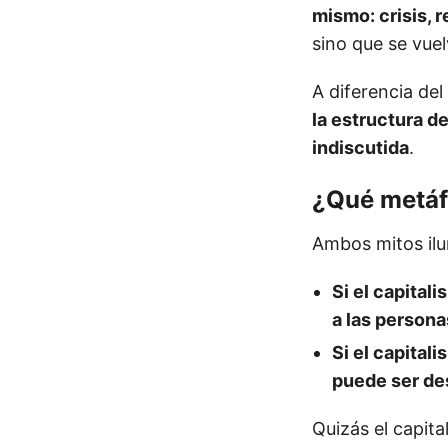
mismo: crisis, 
sino que se vue
A diferencia de
la estructura d
indiscutida
.
¿Qué metáfo
Ambos mitos ilu
Si el capital
a las persona
Si el capita
puede ser des
Quizás el capit