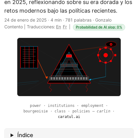
en 2025, reflexionando sobre su era dorada y los
retos modernos bajo las políticas recientes.
24 de enero de 2025
·
4 min
·
781 palabras
·
Gonzalo
Contento
|
Traducciones:
En
Fr
|
Probabilidad de AI slop: 0%
power · institutions · employment ·
bourgeoisie · class · policies —
carlin
·
caratul.ai
Índice