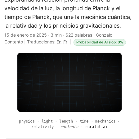
velocidad de la luz, la longitud de Planck y el
tiempo de Planck, que une la mecánica cuántica,
la relatividad y los principios gravitacionales.
15 de enero de 2025
·
3 min
·
622 palabras
·
Gonzalo
Contento
|
Traducciones:
En
Fr
|
Probabilidad de AI slop: 0%
physics · light · length · time · mechanics ·
relativity —
contento
·
caratul.ai