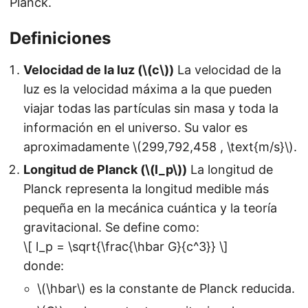
Planck.
Definiciones
Velocidad de la luz (\(c\))
La velocidad de la
luz es la velocidad máxima a la que pueden
viajar todas las partículas sin masa y toda la
información en el universo. Su valor es
aproximadamente \(299,792,458 , \text{m/s}\).
Longitud de Planck (\(l_p\))
La longitud de
Planck representa la longitud medible más
pequeña en la mecánica cuántica y la teoría
gravitacional. Se define como:
\[ l_p = \sqrt{\frac{\hbar G}{c^3}} \]
donde:
\(\hbar\) es la constante de Planck reducida.