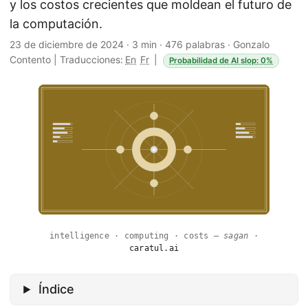
y los costos crecientes que moldean el futuro de
la computación.
23 de diciembre de 2024
·
3 min
·
476 palabras
·
Gonzalo
Contento
|
Traducciones:
En
Fr
|
Probabilidad de AI slop: 0%
intelligence · computing · costs —
sagan
·
caratul.ai
Índice