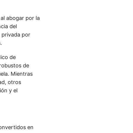
 al abogar por la
cia del
 privada por
.
dico de
robustos de
ela. Mientras
ad, otros
ón y el
onvertidos en