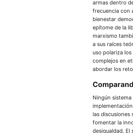
armas dentro del
frecuencia con 
bienestar democ
epítome de la li
marxismo tambi
a sus raíces te
uso polariza lo
complejos en et
abordar los reto
Comparando
Ningún sistema 
implementación.
las discusiones
fomentar la inno
desigualdad. El 