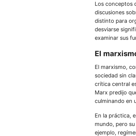
Los conceptos d
discusiones sob
distinto para o
desviarse signif
examinar sus f
El marxismo
El marxismo, con
sociedad sin cl
crítica central 
Marx predijo que
culminando en u
En la práctica,
mundo, pero su 
ejemplo, regíme