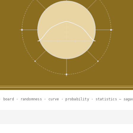
· board · randomness · curve · probability · statistics —
saga