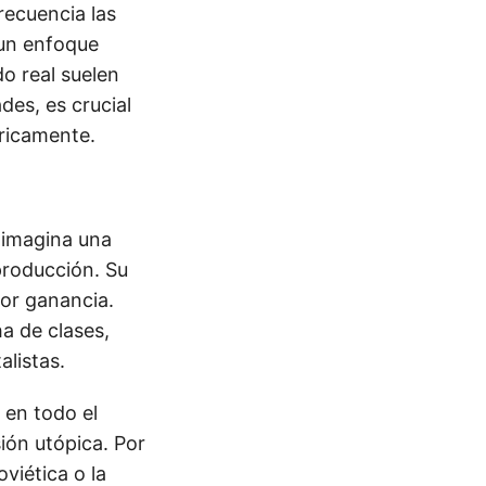
recuencia las
 un enfoque
o real suelen
des, es crucial
ricamente.
, imagina una
producción. Su
por ganancia.
a de clases,
listas.
 en todo el
ión utópica. Por
viética o la