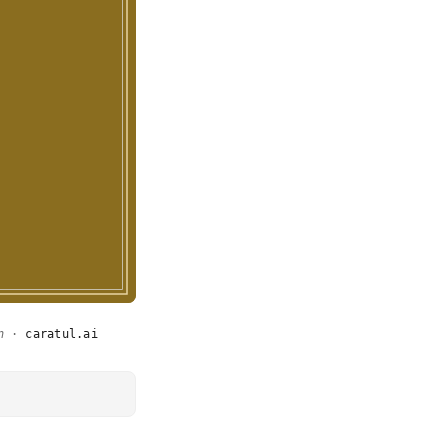
n
·
caratul.ai