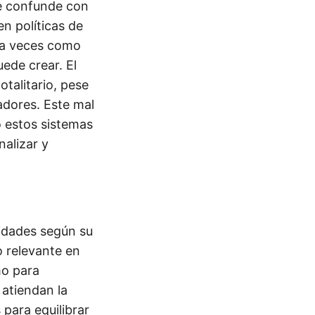
 confunde con
n políticas de
o a veces como
ede crear. El
alitario, pese
adores. Este mal
o estos sistemas
nalizar y
lidades según su
o relevante en
mo para
 atiendan la
 para equilibrar