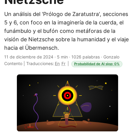
Un análisis del 'Prólogo de Zaratustra', secciones
5 y 6, con foco en la imaginería de la cuerda, el
funámbulo y el bufón como metáforas de la
visión de Nietzsche sobre la humanidad y el viaje
hacia el Übermensch.
11 de diciembre de 2024
·
5 min
·
1026 palabras
·
Gonzalo
Contento
|
Traducciones:
En
Fr
|
Probabilidad de AI slop: 0%